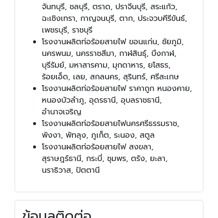
จันทบุรี, ชลบุรี, ตราด, ปราจีนบุรี, สระแก้ว,
ฉะเชิงเทรา, กาญจนบุรี, ตาก, ประจวบคีรีขันธ์,
เพชรบุรี, ราชบุรี
โรงงานผลิตท่อร้อยสายไฟ ขอนแก่น, ชัยภูมิ,
นครพนม, นครราชสีมา, กาฬสินธุ์, บึงกาฬ,
บุรีรัมย์, มหาสารคาม, มุกดาหาร, ยโสธร,
ร้อยเอ็ด, เลย, สกลนคร, สุรินทร์, ศรีสะเกษ
โรงงานผลิตท่อร้อยสายไฟ ราคาถูก หนองคาย,
หนองบัวลำภู, อุดรธานี, อุบลราชธานี,
อำนาจเจริญ
โรงงานผลิตท่อร้อยสายไฟนครศรีธรรมราช,
พังงา, พัทลุง, ภูเก็ต, ระนอง, สตูล
โรงงานผลิตท่อร้อยสายไฟ สงขลา,
สุราษฎร์ธานี, กระบี่, ชุมพร, ตรัง, ยะลา,
นราธิวาส, ปัตตานี
ข้อมูลติดต่อ