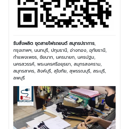
รับสั่งผลิต ชุดสายไฟรถยนต์ สมุทรปราการ
,
กรุงเทพฯ, นนทบุรี, ปทุมธานี, อ่างทอง, อุทัยธานี,
กำแพงเพชร, ชัยนาท, นครนายก, นครปฐม,
นครสวรรค์, พระนครศรีอยุธยา, สมุทรสงคราม,
สมุทรสาคร, สิงห์บุรี, สุโขทัย, สุพรรณบุรี, สระบุรี,
ลพบุรี