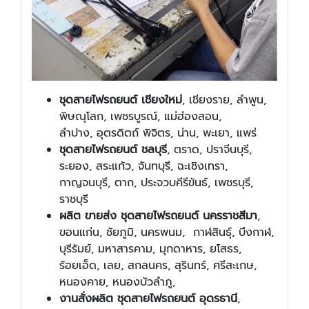
ชุดสายไฟรถยนต์ เชียงใหม่
, เชียงราย, ลำพูน,
พิษณุโลก, เพชรบูรณ์, แม่ฮ่องสอน,
ลำปาง, อุตรดิตถ์ พิจิตร, น่าน, พะเยา, แพร่
ชุดสายไฟรถยนต์ ชลบุรี
, ตราด, ปราจีนบุรี,
ระยอง, สระแก้ว, จันทบุรี, ฉะเชิงเทรา,
กาญจนบุรี, ตาก, ประจวบคีรีขันธ์, เพชรบุรี,
ราชบุรี
ผลิต ขายส่ง ชุดสายไฟรถยนต์ นครราชสีมา
,
ขอนแก่น, ชัยภูมิ, นครพนม, กาฬสินธุ์, บึงกาฬ,
บุรีรัมย์, มหาสารคาม, มุกดาหาร, ยโสธร,
ร้อยเอ็ด, เลย, สกลนคร, สุรินทร์, ศรีสะเกษ,
หนองคาย, หนองบัวลำภู,
งานสั่งผลิต ชุดสายไฟรถยนต์ อุดรธานี
,